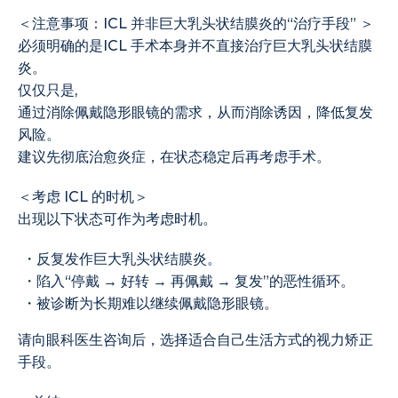
＜注意事项：ICL 并非巨大乳头状结膜炎的“治疗手段” ＞
必须明确的是ICL 手术本身并不直接治疗巨大乳头状结膜
炎。
仅仅只是,
通过消除佩戴隐形眼镜的需求，从而消除诱因，降低复发
风险。
建议先彻底治愈炎症，在状态稳定后再考虑手术。
＜考虑 ICL 的时机＞
出现以下状态可作为考虑时机。
・反复发作巨大乳头状结膜炎。
・陷入“停戴 → 好转 → 再佩戴 → 复发”的恶性循环。
・被诊断为长期难以继续佩戴隐形眼镜。
请向眼科医生咨询后，选择适合自己生活方式的视力矫正
手段。