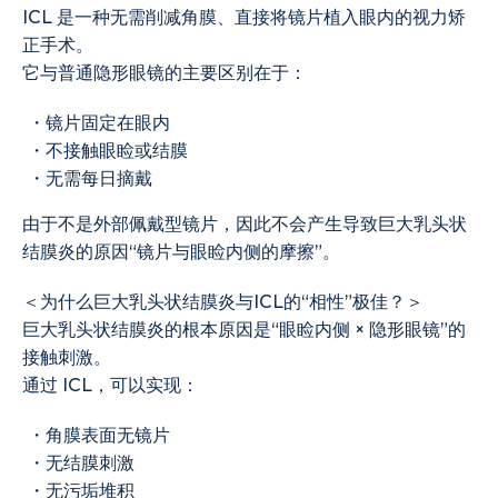
ICL 是一种无需削减角膜、直接将镜片植入眼内的视力矫
正手术。
它与普通隐形眼镜的主要区别在于：
・镜片固定在眼内
・不接触眼睑或结膜
・无需每日摘戴
由于不是外部佩戴型镜片，因此不会产生导致巨大乳头状
结膜炎的原因“镜片与眼睑内侧的摩擦”。
＜为什么巨大乳头状结膜炎与ICL的“相性”极佳？＞
巨大乳头状结膜炎的根本原因是“眼睑内侧 × 隐形眼镜”的
接触刺激。
通过 ICL，可以实现：
・角膜表面无镜片
・无结膜刺激
・无污垢堆积