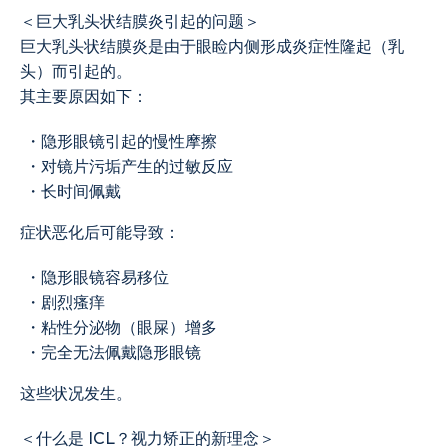
＜巨大乳头状结膜炎引起的问题＞
巨大乳头状结膜炎是由于眼睑内侧形成炎症性隆起（乳
头）而引起的。
其主要原因如下：
・隐形眼镜引起的慢性摩擦
・对镜片污垢产生的过敏反应
・长时间佩戴
症状恶化后可能导致：
・隐形眼镜容易移位
・剧烈瘙痒
・粘性分泌物（眼屎）增多
・完全无法佩戴隐形眼镜
这些状况发生。
＜什么是 ICL？视力矫正的新理念＞