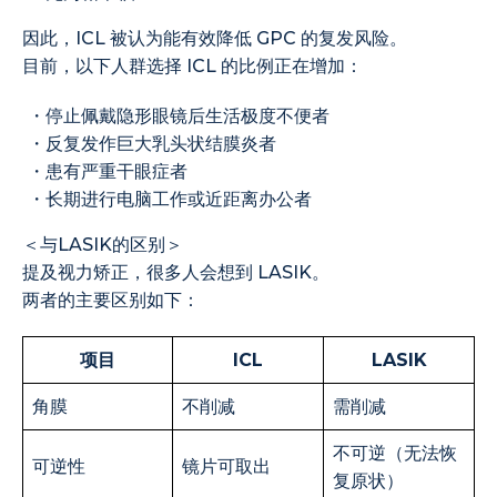
因此，ICL 被认为能有效降低 GPC 的复发风险。
目前，以下人群选择 ICL 的比例正在增加：
・停止佩戴隐形眼镜后生活极度不便者
・反复发作巨大乳头状结膜炎者
・患有严重干眼症者
・长期进行电脑工作或近距离办公者
＜与LASIK的区别＞
提及视力矫正，很多人会想到 LASIK。
两者的主要区别如下：
项目
ICL
LASIK
角膜
不削减
需削减
不可逆（无法恢
可逆性
镜片可取出
复原状）