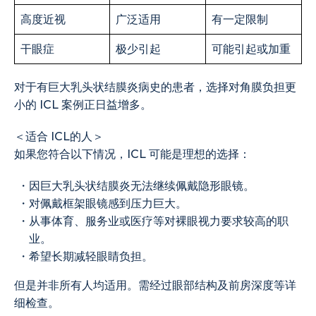
高度近视
广泛适用
有一定限制
干眼症
极少引起
可能引起或加重
对于有巨大乳头状结膜炎病史的患者，选择对角膜负担更
小的 ICL 案例正日益增多。
＜适合 ICL的人＞
如果您符合以下情况，ICL 可能是理想的选择：
・因巨大乳头状结膜炎无法继续佩戴隐形眼镜。
・对佩戴框架眼镜感到压力巨大。
・从事体育、服务业或医疗等对裸眼视力要求较高的职
业。
・希望长期减轻眼睛负担。
但是并非所有人均适用。需经过眼部结构及前房深度等详
细检查。