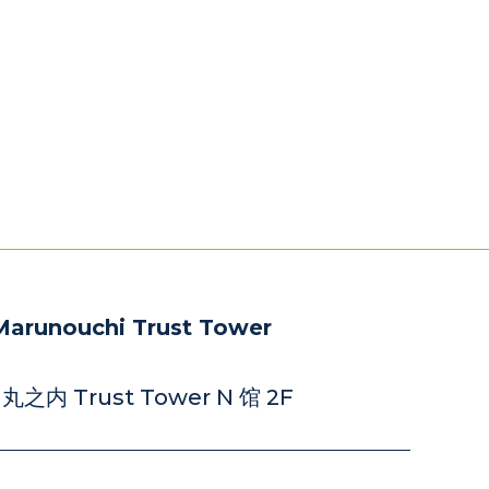
 Marunouchi Trust Tower
丸之内 Trust Tower N 馆 2F