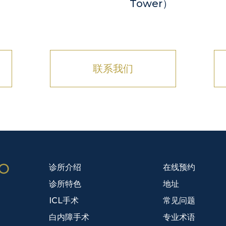
Tower）
联系我们
诊所介绍
在线预约
诊所特色
地址
ICL⼿术
常见问题
⽩内障⼿术
专业术语