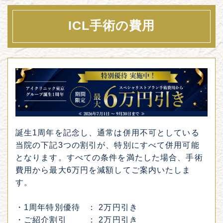
ICL手術の費用
誕生1周年を記念し、通常は併用不可としている
当院の下記3つの割引が、特別にすべて併用可能
となります。すべての条件を満たした場合、手術
費用から最大6万円を減額してご案内いたしま
す。
・
1周年特別優待
： 2万円引き
・
ご紹介割引
： 2万円引き