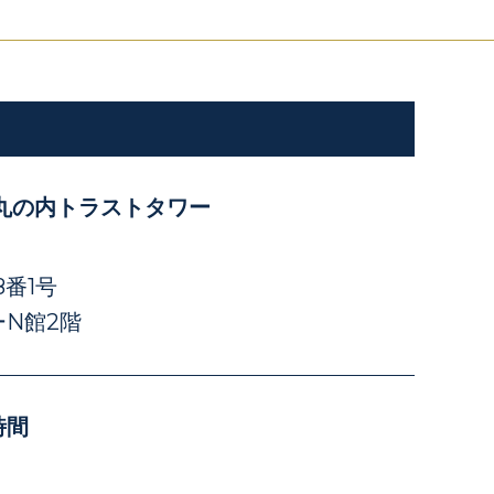
丸の内トラストタワー
番1号
N館2階
時間