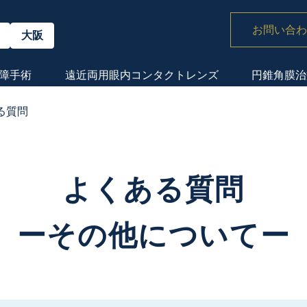
お問い合わ
大阪
障手術
遠近両用眼内
コンタクトレンズ
円錐角膜治
る質問
よくある質問
ーその他についてー