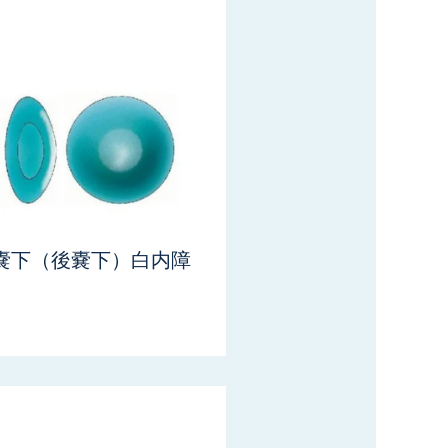
嚢下（後嚢下）
白内障