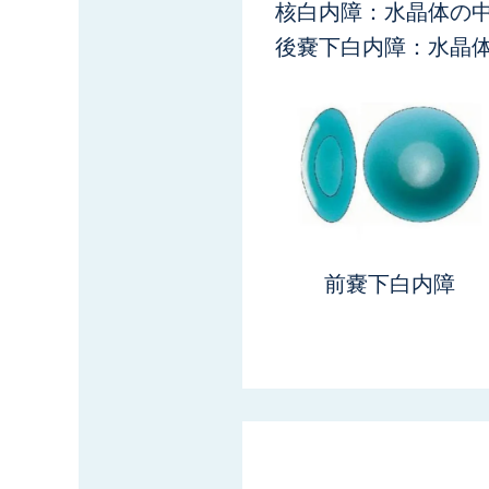
核白内障：水晶体の
後嚢下白内障：水晶
前嚢下白内障