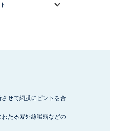
ト
折させて網膜にピントを合
にわたる紫外線曝露などの