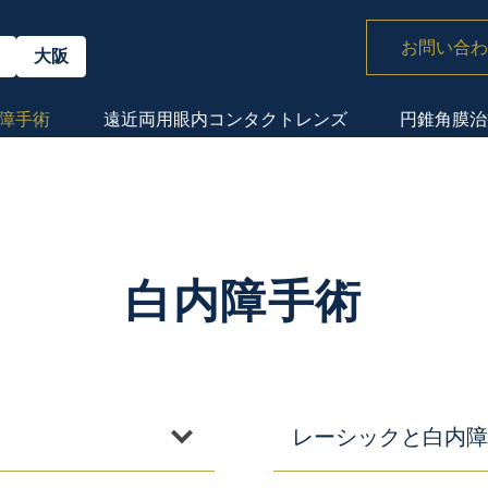
お問い合わ
大阪
障手術
遠近両用眼内
コンタクトレンズ
円錐角膜治
白内障手術
レーシックと白内障