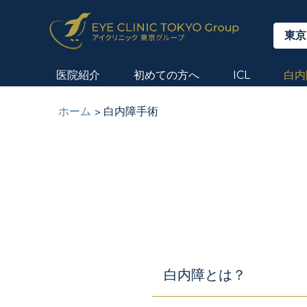
東京
医院紹介
初めての方へ
ICL
白内
ホーム
白内障手術
白内障とは？