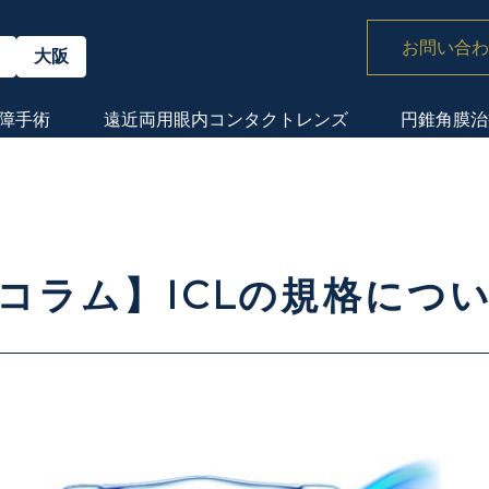
お問い合わ
大阪
障手術
遠近両用眼内
コンタクトレンズ
円錐角膜治
コラム】ICLの規格につ