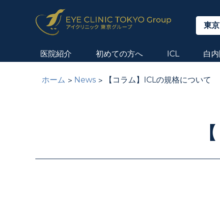
東京
医院紹介
初めての方へ
ICL
白内
ホーム
News
【コラム】ICLの規格について
【