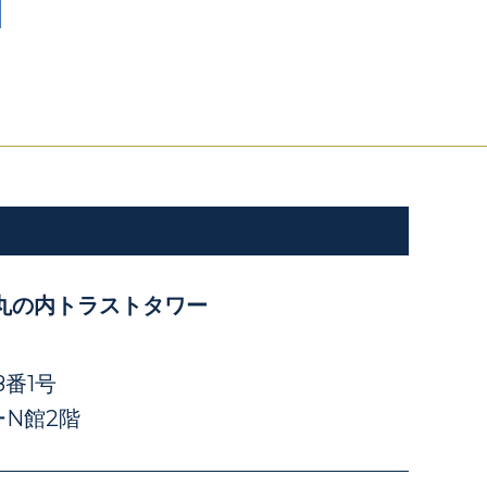
丸の内トラストタワー
番1号
N館2階