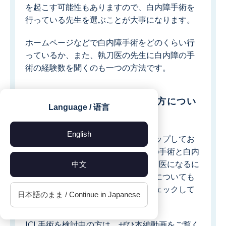
を起こす可能性もありますので、白内障手術を
行っている先生を選ぶことが大事になります。
ホームページなどで白内障手術をどのくらい行
っているか、また、執刀医の先生に白内障の手
術の経験数を聞くのも一つの方法です。
ICL手術のクリニックの選び方につい
Language / 语言
てくわしくは動画本編で
English
今回は動画本編から内容をピックアップしてお
伝えしました。本編では、なぜICLの手術と白内
障の手術は似ているのか、ICLの執刀医になるに
中文
はライセンスが必要なのかという点についても
丁寧に解説していますので、ぜひチェックして
日本語のまま / Continue in Japanese
ください。
ICL手術を検討中の方は、ぜひ本編動画をご覧く