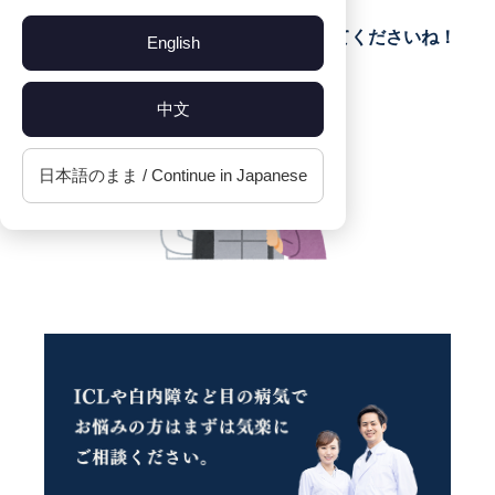
れている方も
是非一度当院のICL適応検査を受けにきてくださいね！
English
お待ちしております。
中文
日本語のまま / Continue in Japanese