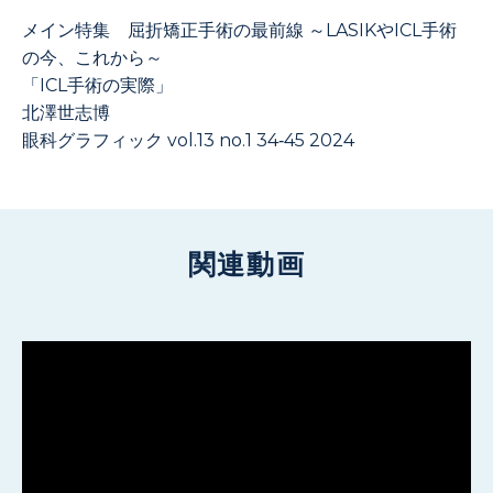
メイン特集 屈折矯正手術の最前線 ～LASIKやICL手術
の今、これから～
「ICL手術の実際」
北澤世志博
眼科グラフィック vol.13 no.1 34‐45 2024
関連動画