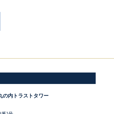
丸の内トラストタワー
番1号