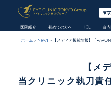
東京
医院紹介
初めての方へ
ICL
白内
ホーム
News
【メディア掲載情報】「PAVON
【メデ
当クリニック執刀責