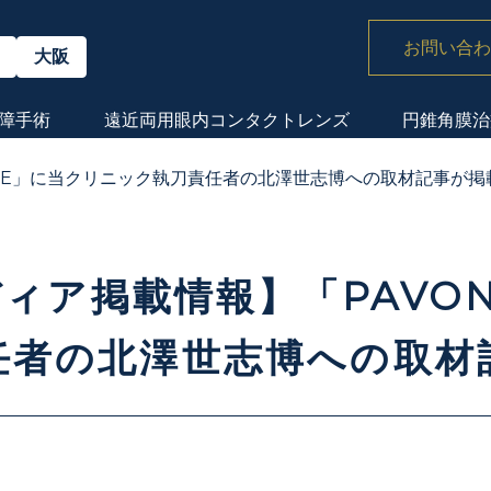
お問い合わ
大阪
障手術
遠近両用眼内
コンタクトレンズ
円錐角膜治
E」に
当クリニック執刀責任者の北澤世志博への取材記事が掲
ィア掲載情報】「PAVO
任者の北澤世志博への取材