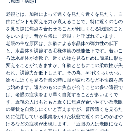
【原因・病態】
老視とは、加齢によって遠くを見たり近くを見たり、自
由にピントを変える力が衰えることで、特に近くのもの
を見る際に焦点を合わせることが難しくなる状態のこと
をいいます。昔から俗に「老眼」と呼ばれています。
老眼の主な原因は、加齢による水晶体の弾力性の低下
と、水晶体を調節する毛様体筋の機能低下です。若いこ
ろは水晶体が柔軟で、近くの物を見るために簡単に形を
変えることができますが、年齢とともにこの柔軟性が失
われ、調節力が低下します。その為、40代くらいから、
徐々に近くを見る作業の時に眼が疲れるなど不快感を感
じ始めます。遠方のものに焦点が合うことの多い遠視で
は、老眼の症状をより早く自覚することが多いようで
す。近視の人はもともと近くに焦点が合いやすい為老眼
の症状を自覚しにくいと言えますが、普段遠くを見るた
めに使用している眼鏡をかけた状態で近くのものがぼや
けるなどの症状が出現します。「近眼の人は老眼になら