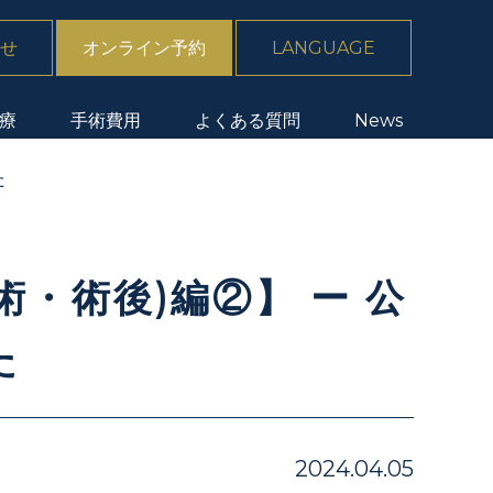
せ
オンライン予約
LANGUAGE
療
手術費用
よくある質問
News
た
術・術後)編②】 ー 公
た
2024.04.05