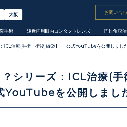
お問い合わ
大阪
障手術
遠近両用眼内
コンタクトレンズ
円錐角膜治
ICL治療(手術・術後)編②】 ー 公式YouTubeを公開しまし
？シリーズ：ICL治療(手
式YouTubeを公開しまし