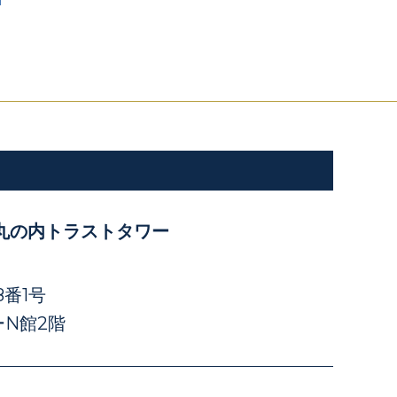
丸の内トラストタワー
番1号
N館2階