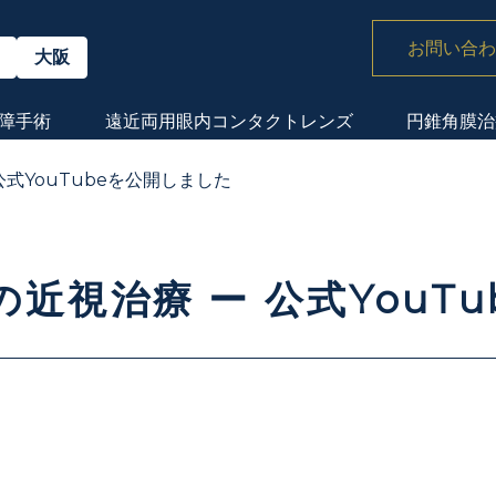
お問い合わ
大阪
障手術
遠近両用眼内
コンタクトレンズ
円錐角膜治
公式YouTubeを公開しました
の近視治療 ー 公式YouT