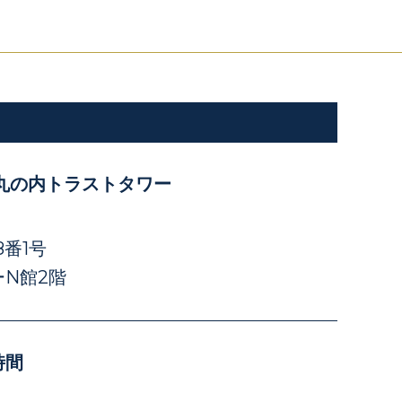
丸の内トラストタワー
番1号
N館2階
時間