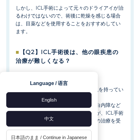
しかし、ICL手術によって元々のドライアイが治
るわけではないので、術後に乾燥を感じる場合
は、目薬などを使用することをおすすめしてい
ます。
【Q2】ICL手術後は、他の眼疾患の
治療が難しくなる？
答えは×です。
Language / 语言
ICL手術を受ける方の多くは強い近視を持ってい
ます。
English
強い近視の方は網膜剥離、緑内障、白内障など
の病気になりやすい傾向がありますが、ICL手術
中文
後にこれらの病気になっても、通常の治療を受
けることが可能です。
日本語のまま / Continue in Japanese