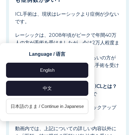
も症例数が多い？
ICL手術は、現状はレーシックより症例が少ない
です。
レーシックは、2008年頃がピークで年間40万
人の方が手術を受けましたが、今は2万人程度ま
で減っています。
Language / 语言
一方、ICLは年間で1万〜1万5千人くらいの方が
受けているという現状で、今後はICL手術を受け
English
る方が増えると言われています。
ICL手術のうそ？ほんと？シリーズ【ICLとは？
中文
編④】
についてくわしくは動画本編で
日本語のまま / Continue in Japanese
今回は動画本編から内容の一部をピックアップ
してお伝えしました。
動画内では、上記についての詳しい内容以外に